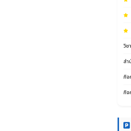
วิช
สำน
กิจ
กิจ