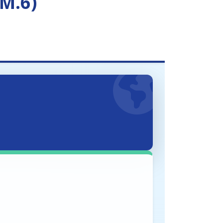
-M.6)