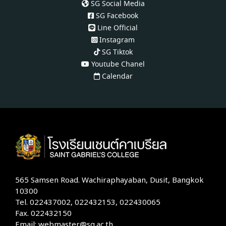
SG Social Media
SG Facebook
Line Official
Instagram
SG Tiktok
Youtube Chanel
Calendar
565 Samsen Road. Wachiraphayaban, Dusit, Bangkok
10300
Tel. 022437002, 022432153, 022430065
Fax. 022432150
Email: webmaster@sg.ac.th